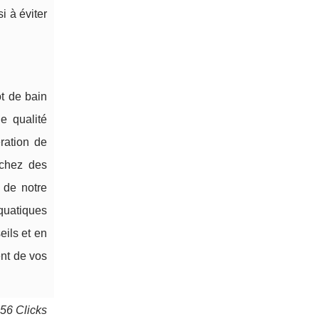
i à éviter
ot de bain
e qualité
ration de
rchez des
 de notre
aquatiques
eils et en
ent de vos
056 Clicks