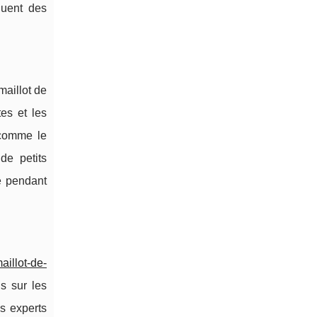
cluent des
maillot de
es et les
 comme le
de petits
é pendant
aillot-de-
s sur les
s experts