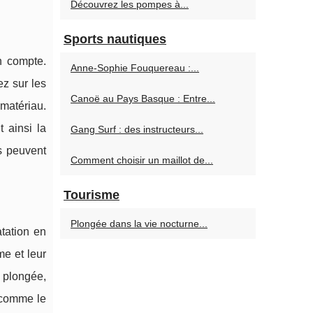
Découvrez les pompes à...
Sports nautiques
n compte.
Anne-Sophie Fouquereau :...
ez sur les
Canoë au Pays Basque : Entre...
matériau.
 ainsi la
Gang Surf : des instructeurs...
s peuvent
Comment choisir un maillot de...
Tourisme
Plongée dans la vie nocturne...
atation en
me et leur
 plongée,
 comme le